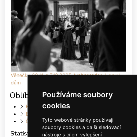
Věnečky 29.11. a 7.12.2025 Ambassador, Lidový
dům
Používáme soubory
Oblíbené odkazy
cookies
Heller Dance & Fashion
Elis Dance Sport s.r.o.
Tyto webové stránky používají
Český svaz tanečního sportu
soubory cookies a další sledovací
Statistiky
nástroje s cílem vylepšení