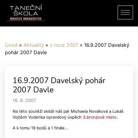
Úvod
»
Aktuality
»
v roce 2007
»
16.9.2007 Davelský
pohár 2007 Davle
16.9.2007 Davelský pohár
2007 Davle
16. 9. 2007
Na této soutěži sklidil náš pár Michaela Nováková a Lukáš
Vojtěch Vodenka opravdový úspěch
3.bronzové místo
.
A k tomu 19 bodů a 1 finále...