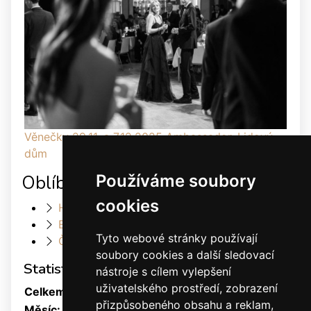
Věnečky 29.11. a 7.12.2025 Ambassador, Lidový
dům
Používáme soubory
Oblíbené odkazy
cookies
Heller Dance & Fashion
Elis Dance Sport s.r.o.
Tyto webové stránky používají
Český svaz tanečního sportu
soubory cookies a další sledovací
Statistiky
nástroje s cílem vylepšení
uživatelského prostředí, zobrazení
Celkem:
1879661
přizpůsobeného obsahu a reklam,
Měsíc:
31526