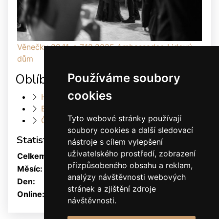
Věnečky 29.11. a 7.12.2025 Ambassador, Lidový
dům
Oblíbené odkazy
Používáme soubory
cookies
Heller Dance & Fashion
Elis Dance Sport s.r.o.
Tyto webové stránky používají
Český svaz tanečního sportu
soubory cookies a další sledovací
Statistiky
nástroje s cílem vylepšení
uživatelského prostředí, zobrazení
Celkem:
1880952
přizpůsobeného obsahu a reklam,
Měsíc:
30346
analýzy návštěvnosti webových
Den:
816
stránek a zjištění zdroje
Online:
38
návštěvnosti.