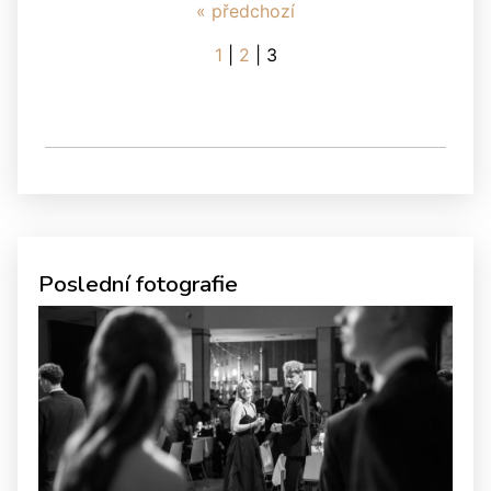
« předchozí
1
|
2
|
3
Poslední fotografie