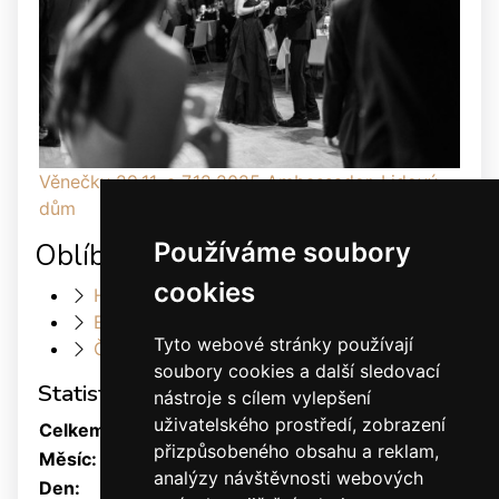
Věnečky 29.11. a 7.12.2025 Ambassador, Lidový
dům
Používáme soubory
Oblíbené odkazy
cookies
Heller Dance & Fashion
Elis Dance Sport s.r.o.
Tyto webové stránky používají
Český svaz tanečního sportu
soubory cookies a další sledovací
Statistiky
nástroje s cílem vylepšení
uživatelského prostředí, zobrazení
Celkem:
1878653
přizpůsobeného obsahu a reklam,
Měsíc:
31543
analýzy návštěvnosti webových
Den:
1058