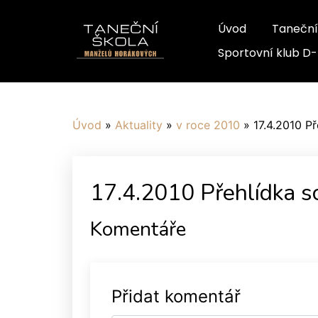
Úvod
Taneční
Sportovní klub D
Úvod
»
Aktuality
»
v roce 2010
»
17.4.2010 P
17.4.2010 Přehlídka s
Komentáře
Přidat komentář