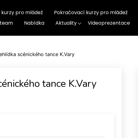
 kurzy pro mládež
Pokračovací kurzy pro mládež
-team
Nabídka
Aktuality
Videoprezentace
řehlídka scénického tance K.Vary
cénického tance K.Vary