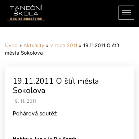
Úvod
»
Aktuality
»
v roce 2011
»
19.11.2011 O štít
města Sokolova
19.11.2011 O štít města
Sokolova
19. 11. 2011
Pohárová soutěž
Hobby - Jun - I - D - Komb.