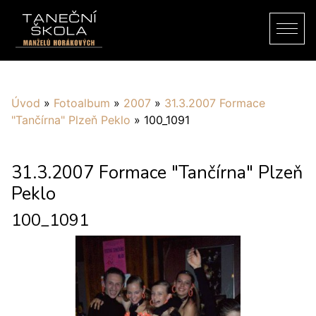
Úvod
»
Fotoalbum
»
2007
»
31.3.2007 Formace
"Tančírna" Plzeň Peklo
»
100_1091
31.3.2007 Formace "Tančírna" Plzeň
Peklo
100_1091