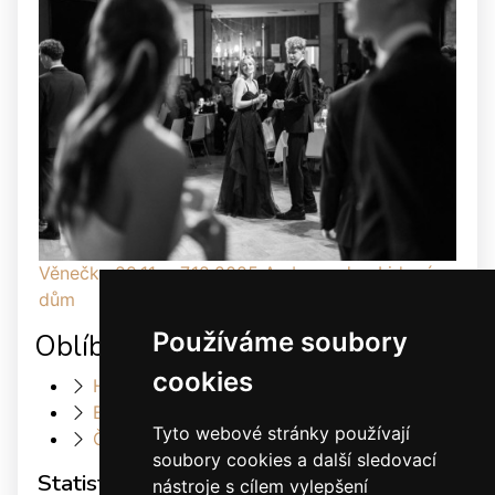
Věnečky 29.11. a 7.12.2025 Ambassador, Lidový
dům
Používáme soubory
Oblíbené odkazy
cookies
Heller Dance & Fashion
Elis Dance Sport s.r.o.
Tyto webové stránky používají
Český svaz tanečního sportu
soubory cookies a další sledovací
Statistiky
nástroje s cílem vylepšení