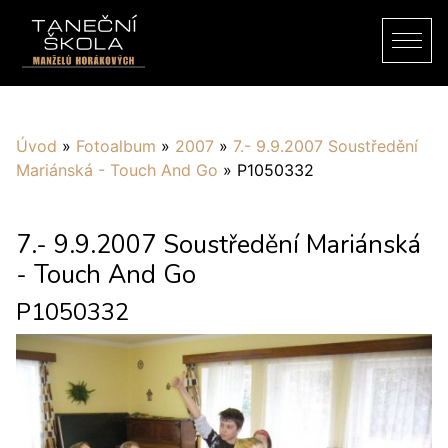
Úvod
»
Fotoalbum
»
2007
»
7.- 9.9.2007 Soustředění
Mariánská - Touch And Go
»
P1050332
7.- 9.9.2007 Soustředění Mariánská
- Touch And Go
P1050332