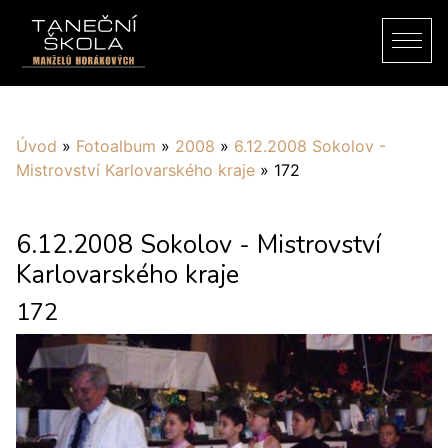
Úvod
»
Fotoalbum
»
2008
»
6.12.2008 Sokolov -
Mistrovství Karlovarského kraje
»
172
6.12.2008 Sokolov - Mistrovství
Karlovarského kraje
172