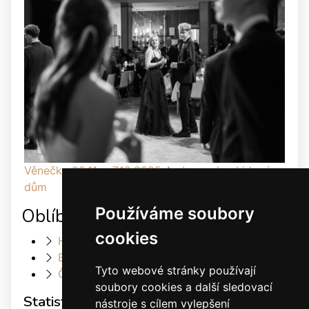
Věnečky 29.11. a 7.12.2025 Ambassador, Lidový
dům
Používáme soubory
Oblíbené odkazy
cookies
Heller Dance & Fashion
Elis Dance Sport s.r.o.
Tyto webové stránky používají
Český svaz tanečního sportu
soubory cookies a další sledovací
Statistiky
nástroje s cílem vylepšení