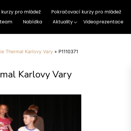
 kurzy pro mládež
Pokračovací kurzy pro mládež
-team
Nabídka
Aktuality
Videoprezentace
ie Thermal Karlovy Vary
»
P1110371
mal Karlovy Vary