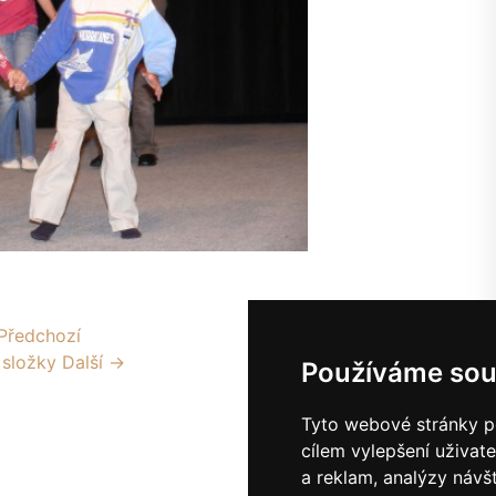
Předchozí
 složky
Další →
Používáme sou
Tyto webové stránky po
cílem vylepšení uživat
a reklam, analýzy návš