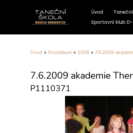
Úvod
Taneční
Sportovní klub D
Úvod
»
Fotoalbum
»
2009
»
7.6.2009 akadem
7.6.2009 akademie Ther
P1110371