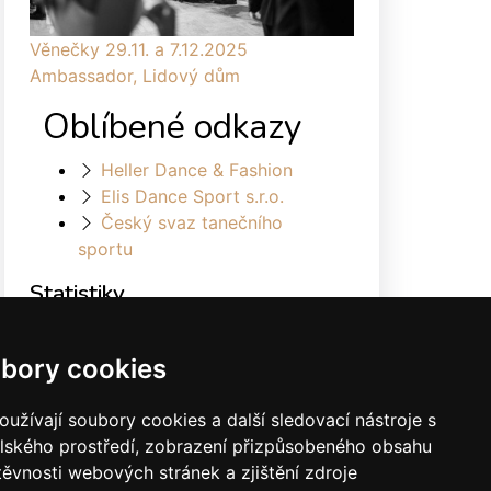
Věnečky 29.11. a 7.12.2025
Ambassador, Lidový dům
Oblíbené odkazy
Heller Dance & Fashion
Elis Dance Sport s.r.o.
Český svaz tanečního
sportu
Statistiky
Celkem:
1878721
Měsíc:
31571
bory cookies
Den:
1026
Online:
21
užívají soubory cookies a další sledovací nástroje s
elského prostředí, zobrazení přizpůsobeného obsahu
těvnosti webových stránek a zjištění zdroje