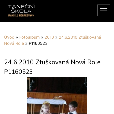
Úvod
»
Fotoalbum
»
2010
»
24.6.2010 Ztuškovaná
Nová Role
»
P1160523
24.6.2010 Ztuškovaná Nová Role
P1160523