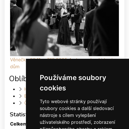
Věnečky 29.11. a 7.12.2025 Ambassador, Lidový
dům
Používáme soubory
Oblíbené odkazy
cookies
Heller Dance & Fashion
Elis Dance Sport s.r.o.
Tyto webové stránky používají
Český svaz tanečního sportu
soubory cookies a další sledovací
Statistiky
nástroje s cílem vylepšení
uživatelského prostředí, zobrazení
Celkem:
1880045