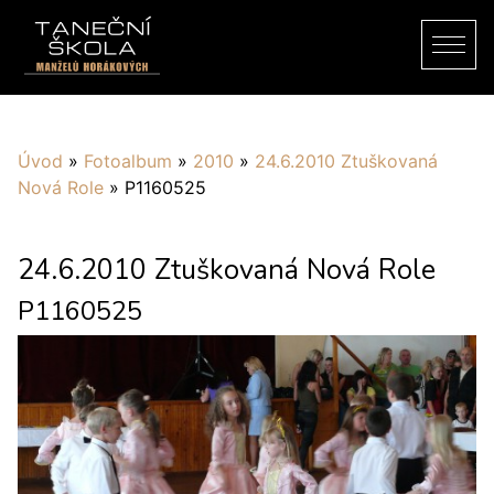
Úvod
»
Fotoalbum
»
2010
»
24.6.2010 Ztuškovaná
Nová Role
»
P1160525
24.6.2010 Ztuškovaná Nová Role
P1160525