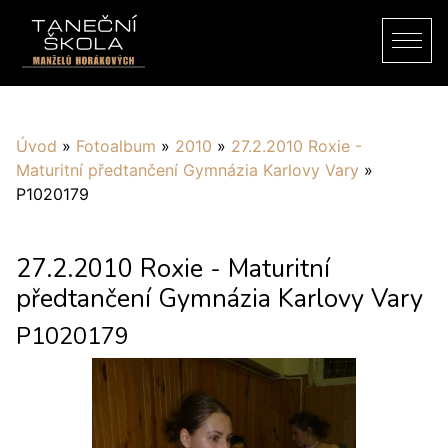
Úvod
»
Fotoalbum
»
2010
»
27.2.2010 Roxie -
Maturitní předtančení Gymnázia Karlovy Vary
»
P1020179
27.2.2010 Roxie - Maturitní
předtančení Gymnázia Karlovy Vary
P1020179