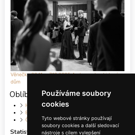
Věnečky 29.11. a 7.12.2025 Ambassador, Lidový
dům
Používáme soubory
Oblíbené odkazy
cookies
Heller Dance & Fashion
Elis Dance Sport s.r.o.
Tyto webové stránky používají
Český svaz tanečního sportu
soubory cookies a další sledovací
Statistiky
nástroje s cílem vylepšení