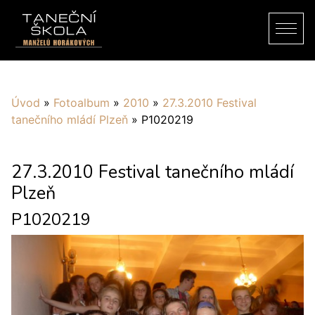
Úvod
»
Fotoalbum
»
2010
»
27.3.2010 Festival
tanečního mládí Plzeň
»
P1020219
27.3.2010 Festival tanečního mládí
Plzeň
P1020219