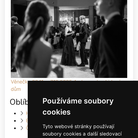
Věnečky 29.11. a 7.12.2025 Ambassador, Lidový
dům
Používáme soubory
Oblíbené odkazy
cookies
Heller Dance & Fashion
Elis Dance Sport s.r.o.
Tyto webové stránky používají
Český svaz tanečního sportu
soubory cookies a další sledovací