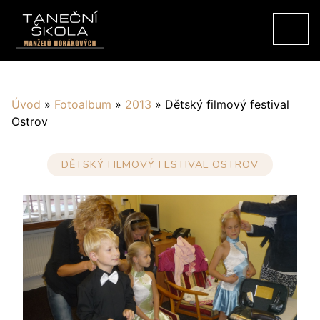
Úvod
»
Fotoalbum
»
2013
»
Dětský filmový festival
Ostrov
DĚTSKÝ FILMOVÝ FESTIVAL OSTROV