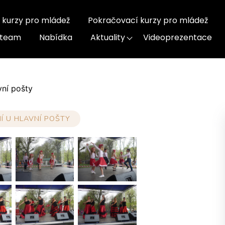
 kurzy pro mládež
Pokračovací kurzy pro mládež
-team
Nabídka
Aktuality
Videoprezentace
vní pošty
Í U HLAVNÍ POŠTY