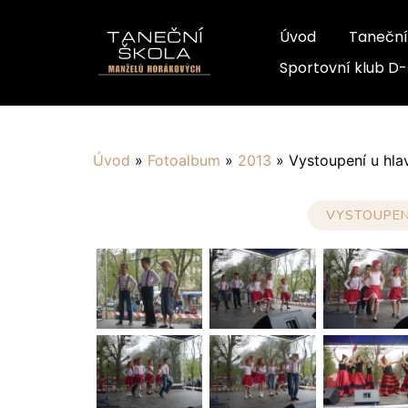
Úvod
Taneční
Sportovní klub D
Úvod
»
Fotoalbum
»
2013
»
Vystoupení u hla
VYSTOUPEN