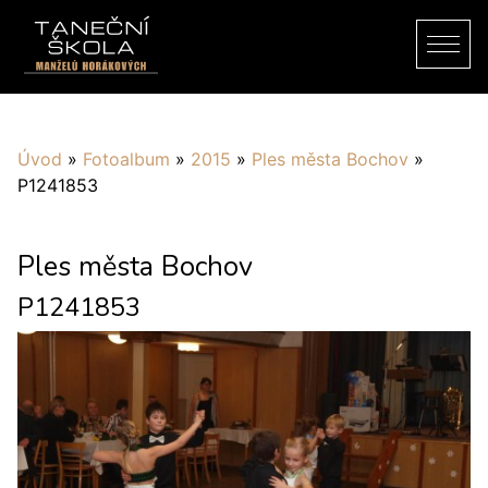
Úvod
»
Fotoalbum
»
2015
»
Ples města Bochov
»
P1241853
Ples města Bochov
P1241853