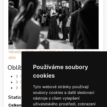
Věnečky 29.11. a 7.12.2025 Ambassador, Lidový
dům
Používáme soubory
Oblíbené odkazy
cookies
Heller Dance & Fashion
Elis Dance Sport s.r.o.
Tyto webové stránky používají
Český svaz tanečního sportu
soubory cookies a další sledovací
Statistiky
nástroje s cílem vylepšení
uživatelského prostředí, zobrazení
Celkem:
1880447