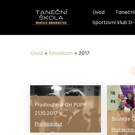
Úvod
Taneční
Sportovní klub D
Úvod
»
Fotoalbum
»
2017
Prodloužená GH PUPP
21.10.2017
Soutěže 
Prohlédnout
Prohlédno