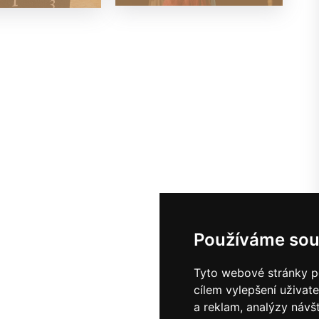
Používáme sou
Tyto webové stránky po
cílem vylepšení uživat
a reklam, analýzy návš