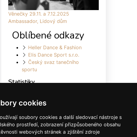
Věnečky 29.11. a 7.12.2025
Ambassador, Lidový dům
Oblíbené odkazy
Heller Dance & Fashion
Elis Dance Sport s.r.o.
Český svaz tanečního
sportu
Statistiky
Celkem:
1879307
Měsíc:
31572
bory cookies
Den:
824
Online:
46
užívají soubory cookies a další sledovací nástroje s
elského prostředí, zobrazení přizpůsobeného obsahu
těvnosti webových stránek a zjištění zdroje