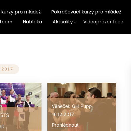
 kurzy pro mládež
Pokračovací kurzy pro mládež
-team
Nabídka
Aktuality
Videoprezentace
2017
Věneček GH Pupp
16.12.2017
ČSTS
Prohlédnout
ut