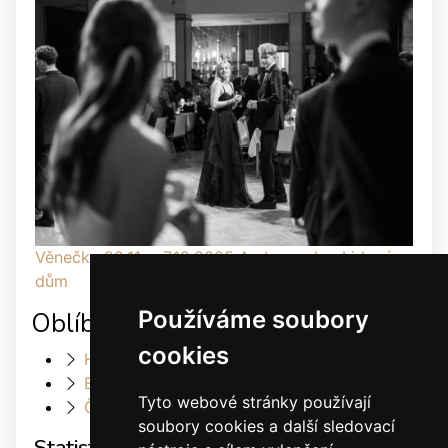
Věnečky 29.11. a 7.12.2025 Ambassador, Lidový
dům
Používáme soubory
Oblíbené odkazy
cookies
Heller Dance & Fashion
Elis Dance Sport s.r.o.
Tyto webové stránky používají
Český svaz tanečního sportu
soubory cookies a další sledovací
Statistiky