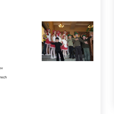
ov
rech