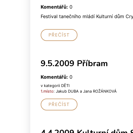
Komentářů:
0
Festival tanečního mládí Kulturní dům Cr
PŘEČÍST
9.5.2009 Příbram
Komentářů:
0
v kategorii DĚTI
1.místo
: Jakub DUBA a Jana ROŽÁNKOVÁ
PŘEČÍST
4.4.2009 Kulturní dům