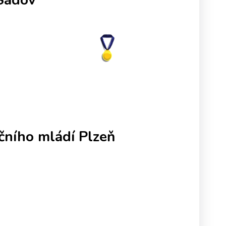
vaných párů
čního mládí Plzeň