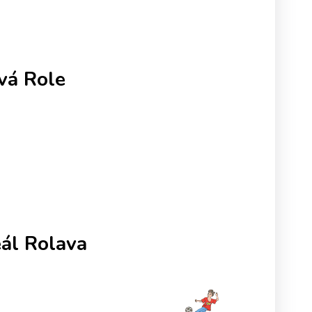
vá Role
eál Rolava
 fotbálek