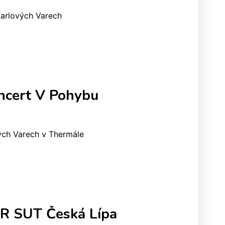
Karlových Varech
ncert V Pohybu
ých Varech v Thermále
ČR SUT Česká Lípa