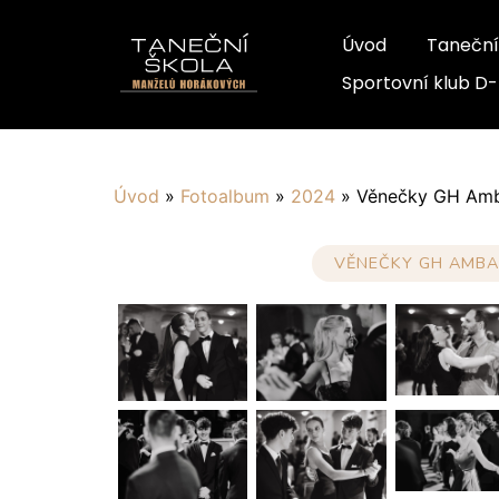
Úvod
Taneční
Sportovní klub D
Úvod
»
Fotoalbum
»
2024
»
Věnečky GH Amb
VĚNEČKY GH AMBA