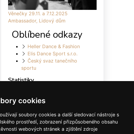
Věnečky 29.11. a 7.12.2025
Ambassador, Lidový dům
Oblíbené odkazy
Heller Dance & Fashion
Elis Dance Sport s.r.o.
Český svaz tanečního
sportu
Statistiky
Celkem:
1878945
Měsíc:
31363
bory cookies
Den:
811
Online:
27
užívají soubory cookies a další sledovací nástroje s
elského prostředí, zobrazení přizpůsobeného obsahu
těvnosti webových stránek a zjištění zdroje