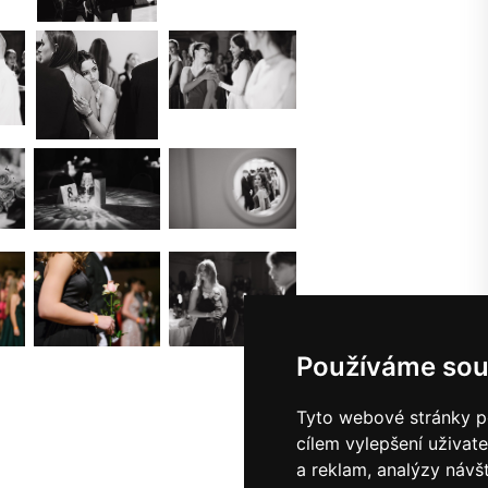
Používáme sou
Tyto webové stránky po
cílem vylepšení uživat
a reklam, analýzy návš