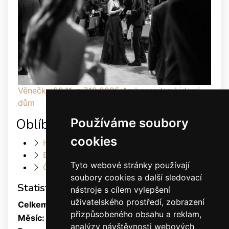
Věnečky 29.11. a 7.12.2025 Ambassador, Lidový
dům
Používáme soubory
Oblíbené odkazy
cookies
Heller Dance & Fashion
Elis Dance Sport s.r.o.
Tyto webové stránky používají
Český svaz tanečního sportu
soubory cookies a další sledovací
Statistiky
nástroje s cílem vylepšení
uživatelského prostředí, zobrazení
Celkem:
1880051
přizpůsobeného obsahu a reklam,
Měsíc:
31252
analýzy návštěvnosti webových