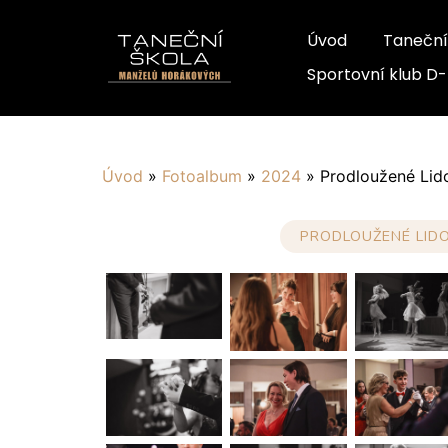
Úvod
Taneční
Sportovní klub D
Úvod
»
Fotoalbum
»
2024
»
Prodloužené Lid
PRODLOUŽENÉ LIDO