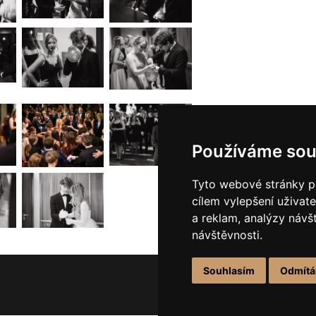
Používáme sou
Tyto webové stránky po
cílem vylepšení uživat
a reklam, analýzy návš
návštěvnosti.
Souhlasím
Odmít