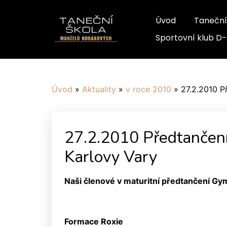
Úvod
Taneční
Sportovní klub D
Úvod
»
Aktuality
»
v roce 2010
»
27.2.2010 P
27.2.2010 Předtančen
Karlovy Vary
Naši členové v maturitní předtančení Gy
Formace Roxie