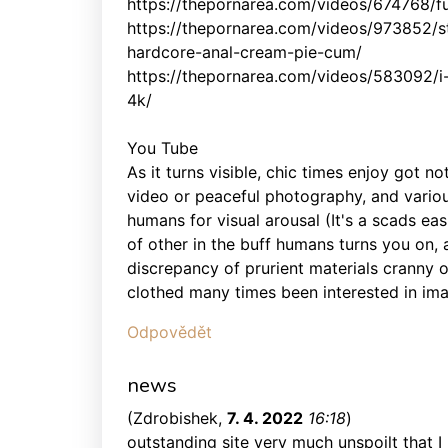
https://thepornarea.com/videos/674768/f
https://thepornarea.com/videos/973852/s
hardcore-anal-cream-pie-cum/
https://thepornarea.com/videos/583092/i-
4k/
You Tube
As it turns visible, chic times enjoy got n
video or peaceful photography, and vari
humans for visual arousal (It's a scads eas
of other in the buff humans turns you on, a
discrepancy of prurient materials cranny 
clothed many times been interested in imag
Odpovědět
news
(
Zdrobishek
,
7. 4. 2022
16:18
)
outstanding site very much unspoilt that I b