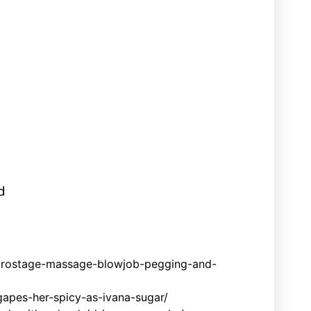
d
prostage-massage-blowjob-pegging-and-
gapes-her-spicy-as-ivana-sugar/