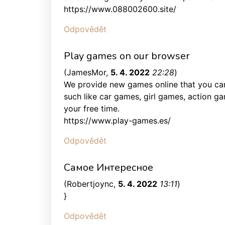
https://www.088002600.site/
Odpovědět
Play games on our browser
(
JamesMor
,
5. 4. 2022
22:28
)
We provide new games online that you ca
such like car games, girl games, action g
your free time.
https://www.play-games.es/
Odpovědět
Самое Интересное
(
Robertjoync
,
5. 4. 2022
13:11
)
}
Odpovědět