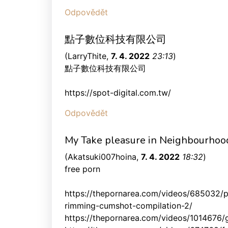
Odpovědět
點子數位科技有限公司
(
LarryThite
,
7. 4. 2022
23:13
)
點子數位科技有限公司
https://spot-digital.com.tw/
Odpovědět
My Take pleasure in Neighbourhoo
(
Akatsuki007hoina
,
7. 4. 2022
18:32
)
free porn
https://thepornarea.com/videos/685032/
rimming-cumshot-compilation-2/
https://thepornarea.com/videos/1014676/