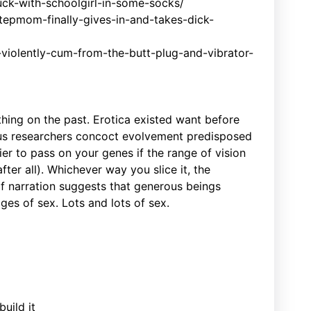
uck-with-schoolgirl-in-some-socks/
tepmom-finally-gives-in-and-takes-dick-
violently-cum-from-the-butt-plug-and-vibrator-
othing on the past. Erotica existed want before
ous researchers concoct evolvement predisposed
ier to pass on your genes if the range of vision
fter all). Whichever way you slice it, the
of narration suggests that generous beings
es of sex. Lots and lots of sex.
uild it