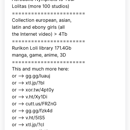
Lоlitаs (more 100 studios)
=======================
Collection european, asian,
latin and ebony girls (all
the Internet video) > 4Tb
=======================
Rurikon Lоli library 171.4Gb
manga, game, anime, 3D
=======================
This and much more here:
or --> gg.gg/luauj
or --> xtl.jp/?bl
or --> xor.tw/4pt0y
or --> v.ht/Xy1Di
or --> cutt.us/FRZnG
or --> gg.gg/fzk4d
or --> v.ht/5lS5
or --> xtl.jp/?cl