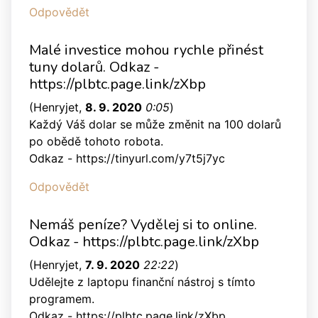
Odpovědět
Malé investice mohou rychle přinést
tuny dolarů. Odkaz -
https://plbtc.page.link/zXbp
(
Henryjet
,
8. 9. 2020
0:05
)
Každý Váš dolar se může změnit na 100 dolarů
po obědě tohoto robota.
Odkaz - https://tinyurl.com/y7t5j7yc
Odpovědět
Nemáš peníze? Vydělej si to online.
Odkaz - https://plbtc.page.link/zXbp
(
Henryjet
,
7. 9. 2020
22:22
)
Udělejte z laptopu finanční nástroj s tímto
programem.
Odkaz - https://plbtc.page.link/zXbp