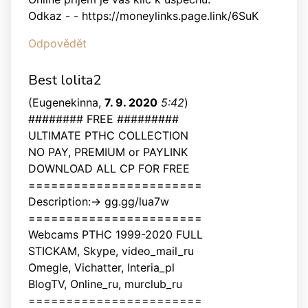
Odkaz - - https://moneylinks.page.link/6SuK
Odpovědět
Best lolita2
(
Eugenekinna
,
7. 9. 2020
5:42
)
######## FREE #########
ULTIMATE РТНС COLLECTION
NO PAY, PREMIUM or PAYLINK
DOWNLOAD ALL СР FOR FREE
=======================
Description:-> gg.gg/lua7w
=======================
Webcams РТНС 1999-2020 FULL
STICKAM, Skype, video_mail_ru
Omegle, Vichatter, Interia_pl
BlogTV, Online_ru, murclub_ru
=======================