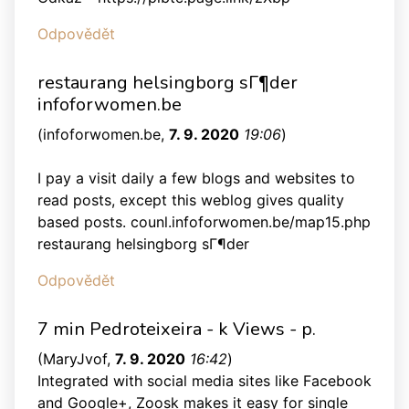
Odpovědět
restaurang helsingborg sГ¶der
infoforwomen.be
(
infoforwomen.be
,
7. 9. 2020
19:06
)
I pay a visit daily a few blogs and websites to
read posts, except this weblog gives quality
based posts. counl.infoforwomen.be/map15.php
restaurang helsingborg sГ¶der
Odpovědět
7 min Pedroteixeira - k Views - p.
(
MaryJvof
,
7. 9. 2020
16:42
)
Integrated with social media sites like Facebook
and Google+, Zoosk makes it easy for single