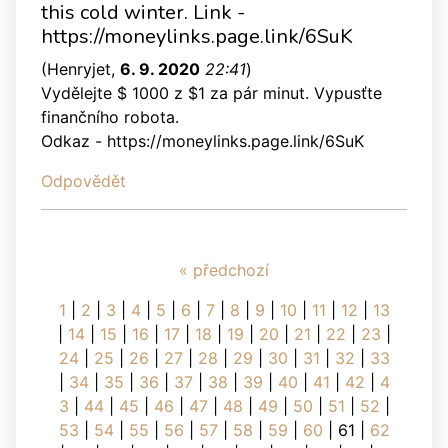
this cold winter. Link -
https://moneylinks.page.link/6SuK
(
Henryjet
,
6. 9. 2020
22:41
)
Vydělejte $ 1000 z $1 za pár minut. Vypusťte
finančního robota.
Odkaz - https://moneylinks.page.link/6SuK
Odpovědět
« předchozí
1
|
2
|
3
|
4
|
5
|
6
|
7
|
8
|
9
|
10
|
11
|
12
|
13
|
14
|
15
|
16
|
17
|
18
|
19
|
20
|
21
|
22
|
23
|
24
|
25
|
26
|
27
|
28
|
29
|
30
|
31
|
32
|
33
|
34
|
35
|
36
|
37
|
38
|
39
|
40
|
41
|
42
|
4
3
|
44
|
45
|
46
|
47
|
48
|
49
|
50
|
51
|
52
|
53
|
54
|
55
|
56
|
57
|
58
|
59
|
60
|
61
|
62