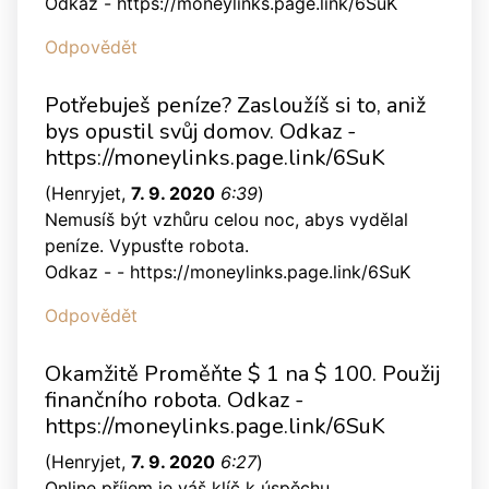
Odkaz - https://moneylinks.page.link/6SuK
Odpovědět
Potřebuješ peníze? Zasloužíš si to, aniž
bys opustil svůj domov. Odkaz -
https://moneylinks.page.link/6SuK
(
Henryjet
,
7. 9. 2020
6:39
)
Nemusíš být vzhůru celou noc, abys vydělal
peníze. Vypusťte robota.
Odkaz - - https://moneylinks.page.link/6SuK
Odpovědět
Okamžitě Proměňte $ 1 na $ 100. Použij
finančního robota. Odkaz -
https://moneylinks.page.link/6SuK
(
Henryjet
,
7. 9. 2020
6:27
)
Online příjem je váš klíč k úspěchu.