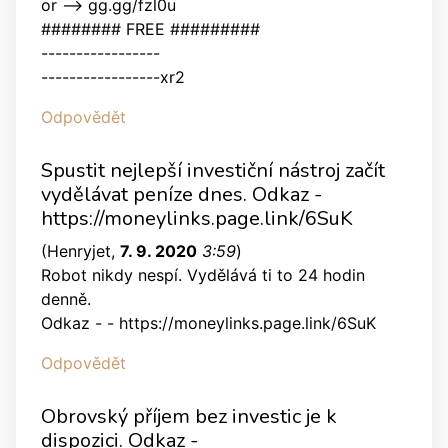
or --> gg.gg/fzl0u
######## FREE #########
-----------------
-----------------xr2
Odpovědět
Spustit nejlepší investiční nástroj začít
vydělávat peníze dnes. Odkaz -
https://moneylinks.page.link/6SuK
(
Henryjet
,
7. 9. 2020
3:59
)
Robot nikdy nespí. Vydělává ti to 24 hodin
denně.
Odkaz - - https://moneylinks.page.link/6SuK
Odpovědět
Obrovský příjem bez investic je k
dispozici. Odkaz -