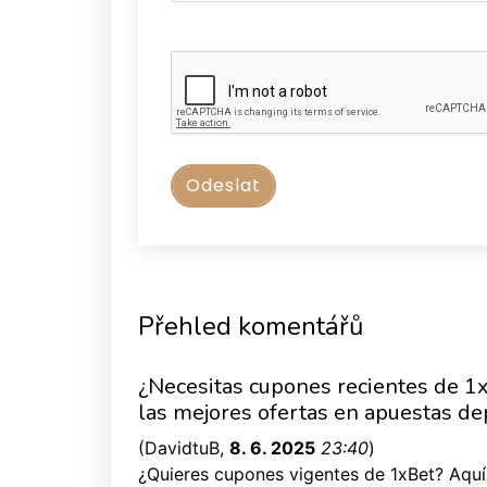
Přehled komentářů
¿Necesitas cupones recientes de 1
las mejores ofertas en apuestas de
(
DavidtuB
,
8. 6. 2025
23:40
)
¿Quieres cupones vigentes de 1xBet? Aquí 