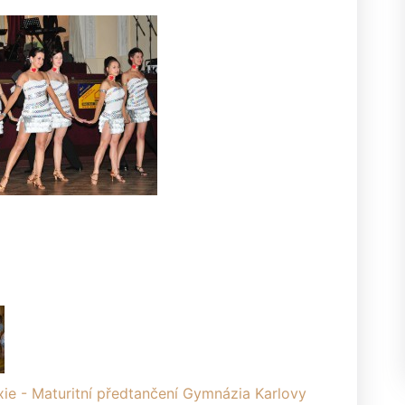
xie - Maturitní předtančení Gymnázia Karlovy