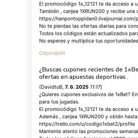
El promocódigo 1x_12121 te da acceso a un
También , canjea 1XRUN200 y recibe una o
https://hanpontoppidan0.livejournal.com/p
No te pierdas las ofertas diarias para con
Todos los códigos están actualizados par
No esperes y multiplica tus oportunidades 
Odpovědět
¿Buscas cupones recientes de 1xBe
ofertas en apuestas deportivas .
(
DavidtuB
,
7. 6. 2025
11:17
)
¿Quieres cupones exclusivos de 1xBet? En
para tus jugadas.
El promocódigo 1x_12121 te da acceso a un
Además , canjea 1XRUN200 y obtén hasta
https://trello.com/u/codigo1xbet2/profile
Mantente atento las promociones semanale