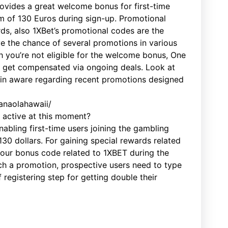
ovides a great welcome bonus for first-time
 of 130 Euros during sign-up. Promotional
ds, also 1XBet’s promotional codes are the
ve the chance of several promotions in various
gh you’re not eligible for the welcome bonus, One
s get compensated via ongoing deals. Look at
main aware regarding recent promotions designed
manaolahawaii/
 active at this moment?
bling first-time users joining the gambling
30 dollars. For gaining special rewards related
 our bonus code related to 1XBET during the
ch a promotion, prospective users need to type
registering step for getting double their