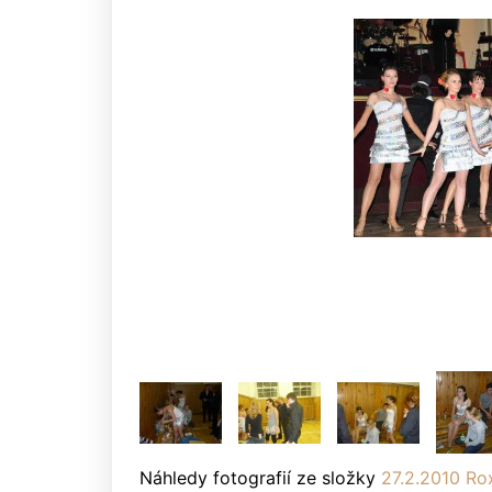
Náhledy fotografií ze složky
27.2.2010 Ro