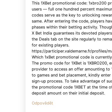
This 1XBet promotional code: 1xbro200 pr
users — full one hundred percent maximum
codes serve as the key to unlocking rewar
same. After entering the code, players ha
phases within their betting activity. Thou
X Bet India guarantees its devoted player
the Deals tab on the site regularly to re
for existing players.
https://participer.valdemarne.fr/profiles/
Which 1xBet promotional code is currently
The promo code for 1XBet is 1XBRO200, ena
provider to access an offer amounting to 1
to games and bet placement, kindly enter
sign-up process. To take advantage of su
the promotional code 1XBET at the time of 
deposit amount on their initial deposit.
Odpovědět