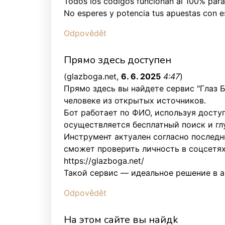
Todos los códigos funcionan al 100% para
No esperes y potencia tus apuestas con e
Odpovědět
Прямо здесь доступен
(
glazboga.net
,
6. 6. 2025
4:47
)
Прямо здесь вы найдете сервис "Глаз 
человеке из открытых источников.
Бот работает по ФИО, используя досту
осуществляется бесплатный поиск и гл
Инструмент актуален согласно последн
сможет проверить личность в соцсетях
https://glazboga.net/
Такой сервис — идеальное решение в а
Odpovědět
На этом сайте вы найдk