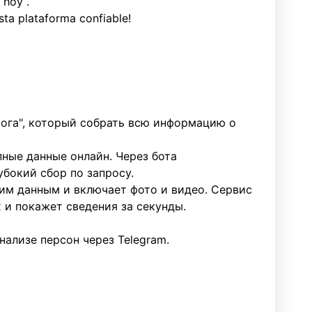
 hoy .
sta plataforma confiable!
Бога", который собрать всю информацию о
пные данные онлайн. Через бота
убокий сбор по запросу.
им данным и включает фото и видео. Сервис
 и покажет сведения за секунды.
нализе персон через Telegram.